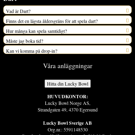
Vad är Dart?
Finns det en lägsta åldersgräns för att spela dart?
Hur många kan spela samtidigt?
Måste jag boka tid?
Kan vi komma på drop-in?
Våra anläggningar
Hitta din Lucky Bowl
HUVUDKONTOR:
Lucky Bowl Norge AS,
Strandgaten 49, 4370 Egersund
Lucky Bowl Sverige AB​
Org.nr.: 5591148530​