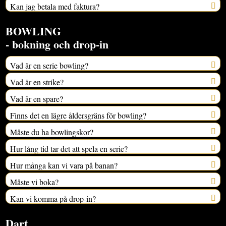
Kan jag betala med faktura?
BOWLING
- bokning och drop-in
Vad är en serie bowling?
Vad är en strike?
Vad är en spare?
Finns det en lägre åldersgräns för bowling?
Måste du ha bowlingskor?
Hur lång tid tar det att spela en serie?
Hur många kan vi vara på banan?
Måste vi boka?
Kan vi komma på drop-in?
Dart